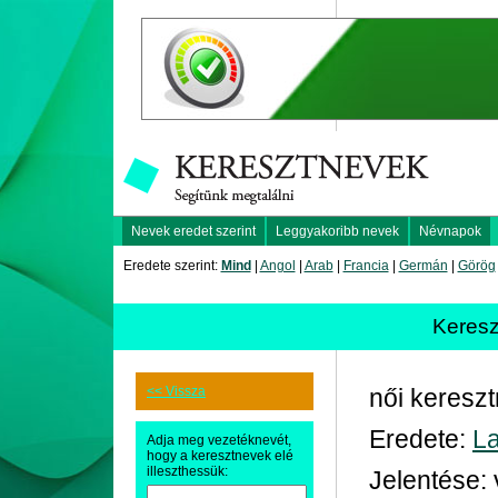
Nevek eredet szerint
Leggyakoribb nevek
Névnapok
Eredete szerint:
Mind
|
Angol
|
Arab
|
Francia
|
Germán
|
Görög
Keres
<< Vissza
női keresz
Eredete:
La
Adja meg vezetéknevét,
hogy a keresztnevek elé
illeszthessük:
Jelentése: