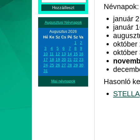
Névnapok:
január 2
Augusztusi Névnapok
január 
Augusztus 2026
auguszt
Hé
Ke
Sz
Cs
Pé
Sz
Va
október
1
2
3
4
5
6
7
8
9
október
10
11
12
13
14
15
16
novemb
17
18
19
20
21
22
23
24
25
26
27
28
29
30
decemb
31
Hasonló ke
Mai névnapok
STELLA