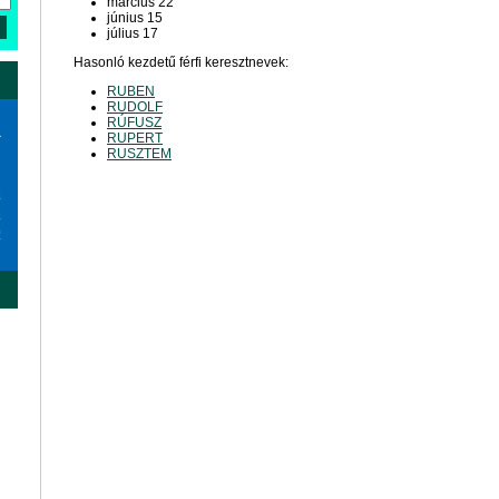
március 22
június 15
július 17
Hasonló kezdetű férfi keresztnevek:
RUBEN
RUDOLF
RÚFUSZ
a
RUPERT
RUSZTEM
6
3
0