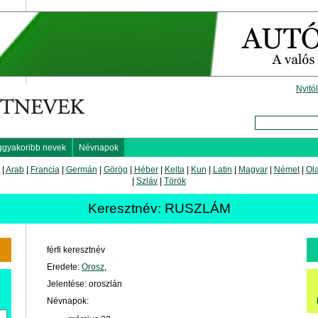
Nyitó
ggyakoribb nevek
Névnapok
|
Arab
|
Francia
|
Germán
|
Görög
|
Héber
|
Kelta
|
Kun
|
Latin
|
Magyar
|
Német
|
Ol
|
Szláv
|
Török
Keresztnév: RUSZLÁM
férfi keresztnév
Eredete:
Orosz
,
Jelentése: oroszlán
Névnapok: