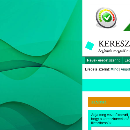
Nevek eredet szerint
Le
Eredete szerint:
Mind
|
Angol
<< Vissza
Adja meg vezetéknevét,
hogy a keresztnevek elé
illeszthessük: