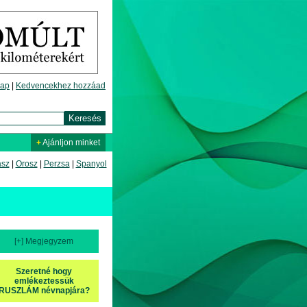
lap
|
Kedvencekhez hozzáad
+
Ajánljon minket
asz
|
Orosz
|
Perzsa
|
Spanyol
[+] Megjegyzem
Szeretné hogy
emlékeztessük
RUSZLÁM névnapjára?