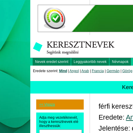
Nevek eredet szerint
Leggyakoribb nevek
Névnapok
Eredete szerint:
Mind
|
Angol
|
Arab
|
Francia
|
Germán
|
Görög
Ker
<< Vissza
férfi keres
Eredete:
An
Adja meg vezetéknevét,
hogy a keresztnevek elé
illeszthessük:
Jelentése: 