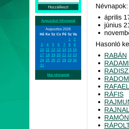
Névnapok:
április 1
Augusztusi Névnapok
június 2
Augusztus 2026
novemb
Hé
Ke
Sz
Cs
Pé
Sz
Va
1
2
Hasonló kez
3
4
5
6
7
8
9
10
11
12
13
14
15
16
RABÁN
17
18
19
20
21
22
23
24
25
26
27
28
29
30
RADAM
31
RADIS
Mai névnapok
RADOM
RAFAE
RÁFIS
RAJMU
RAJNA
RAMÓN
RÁPOL