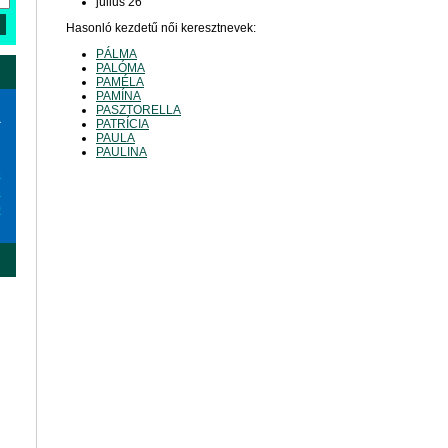
július 26
Hasonló kezdetű női keresztnevek:
PÁLMA
PALÓMA
PAMÉLA
PAMÍNA
PASZTORELLA
a
PATRÍCIA
PAULA
PAULINA
6
3
0