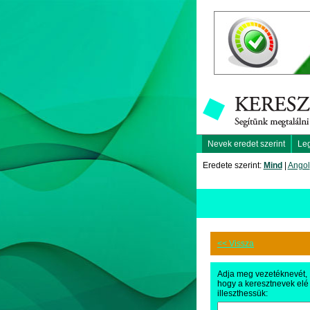
Nevek eredet szerint
Le
Eredete szerint:
Mind
|
Angol
<< Vissza
Adja meg vezetéknevét,
hogy a keresztnevek elé
illeszthessük: