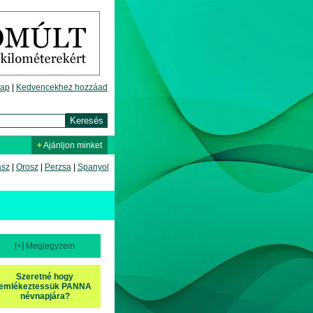
lap
|
Kedvencekhez hozzáad
+
Ajánljon minket
asz
|
Orosz
|
Perzsa
|
Spanyol
[+] Megjegyzem
Szeretné hogy
emlékeztessük PANNA
névnapjára?