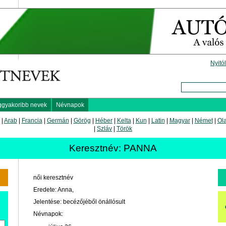
Nyitó
ggyakoribb nevek
Névnapok
|
Arab
|
Francia
|
Germán
|
Görög
|
Héber
|
Kelta
|
Kun
|
Latin
|
Magyar
|
Német
|
Ol
|
Szláv
|
Török
Keresztnév: PANNA
női keresztnév
Eredete: Anna,
Jelentése: becézőjéből önállósult
Névnapok: