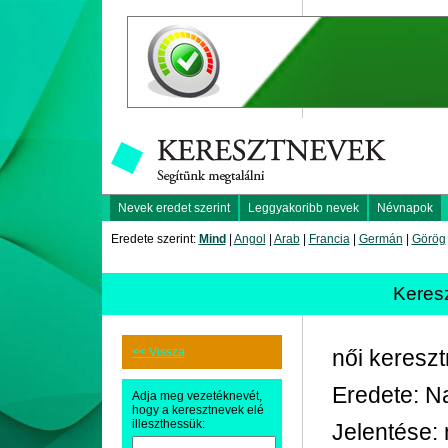
Nevek eredet szerint
Leggyakoribb nevek
Névnapok
Eredete szerint:
Mind
|
Angol
|
Arab
|
Francia
|
Germán
|
Görög
Keres
<< Vissza
női keresz
Eredete: N
Adja meg vezetéknevét,
hogy a keresztnevek elé
illeszthessük:
Jelentése: