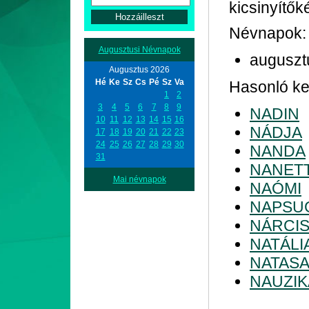
kicsinyítő
Névnapok:
Augusztusi Névnapok
auguszt
Augusztus 2026
Hé
Ke
Sz
Cs
Pé
Sz
Va
Hasonló ke
1
2
3
4
5
6
7
8
9
NADIN
10
11
12
13
14
15
16
NÁDJA
17
18
19
20
21
22
23
24
25
26
27
28
29
30
NANDA
31
NANET
Mai névnapok
NAÓMI
NAPSU
NÁRCI
NATÁLI
NATAS
NAUZIK