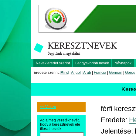
Nevek eredet szerint
Leggyakoribb nevek
Névnapok
Eredete szerint:
Mind
|
Angol
|
Arab
|
Francia
|
Germán
|
Görög
Kere
<< Vissza
férfi keres
Eredete:
H
Adja meg vezetéknevét,
hogy a keresztnevek elé
illeszthessük:
Jelentése: 