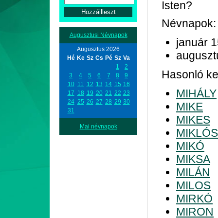
Isten?
Névnapok:
Augusztusi Névnapok
január 
Augusztus 2026
auguszt
Hé
Ke
Sz
Cs
Pé
Sz
Va
1
2
Hasonló kez
3
4
5
6
7
8
9
10
11
12
13
14
15
16
MIHÁLY
17
18
19
20
21
22
23
24
25
26
27
28
29
30
MIKE
31
MIKES
Mai névnapok
MIKLÓS
MIKÓ
MIKSA
MILÁN
MILOS
MIRKÓ
MIRON