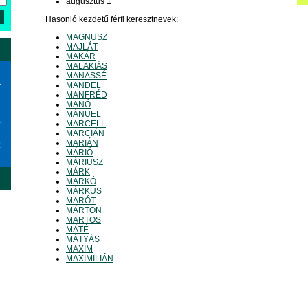
augusztus 1
Hasonló kezdetű férfi keresztnevek:
MAGNUSZ
MAJLÁT
MAKÁR
MALAKIÁS
MANASSÉ
a
MANDEL
MANFRÉD
MANÓ
MÁNUEL
6
MARCELL
3
MARCIÁN
MARIÁN
0
MÁRIÓ
MÁRIUSZ
MÁRK
MARKÓ
MÁRKUS
MARÓT
MÁRTON
MARTOS
MÁTÉ
MÁTYÁS
MAXIM
MAXIMILIÁN