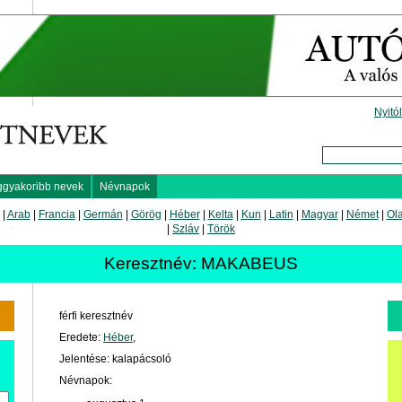
Nyitó
ggyakoribb nevek
Névnapok
|
Arab
|
Francia
|
Germán
|
Görög
|
Héber
|
Kelta
|
Kun
|
Latin
|
Magyar
|
Német
|
Ol
|
Szláv
|
Török
Keresztnév: MAKABEUS
férfi keresztnév
Eredete:
Héber
,
Jelentése: kalapácsoló
Névnapok: