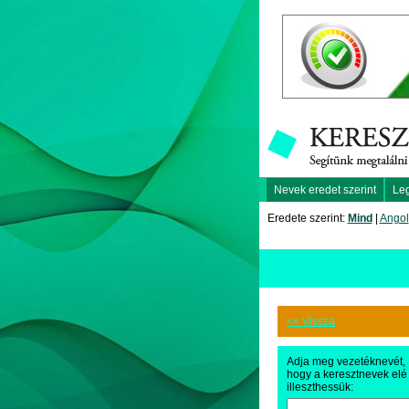
Nevek eredet szerint
Le
Eredete szerint:
Mind
|
Angol
<< Vissza
Adja meg vezetéknevét,
hogy a keresztnevek elé
illeszthessük: