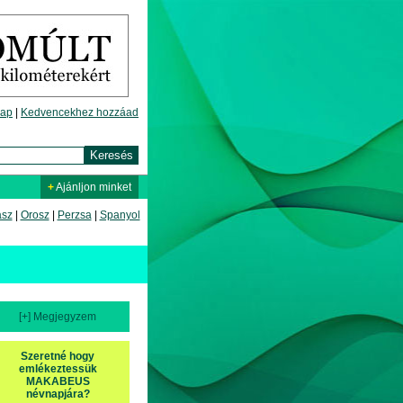
lap
|
Kedvencekhez hozzáad
+
Ajánljon minket
asz
|
Orosz
|
Perzsa
|
Spanyol
[+] Megjegyzem
Szeretné hogy
emlékeztessük
MAKABEUS
névnapjára?