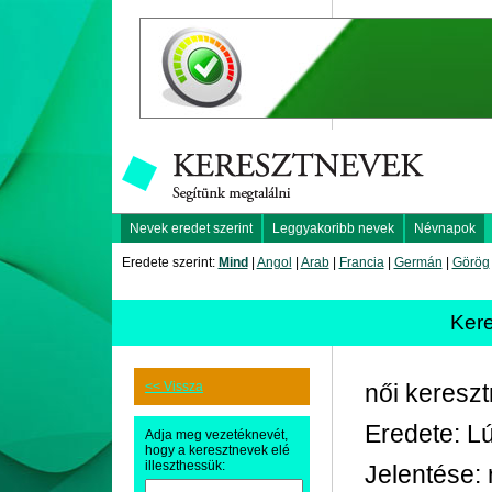
Nevek eredet szerint
Leggyakoribb nevek
Névnapok
Eredete szerint:
Mind
|
Angol
|
Arab
|
Francia
|
Germán
|
Görög
Ker
<< Vissza
női keresz
Eredete: Lú
Adja meg vezetéknevét,
hogy a keresztnevek elé
illeszthessük:
Jelentése: