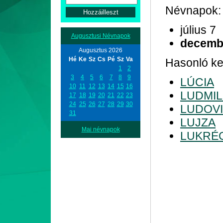
Névnapok:
július 7
Augusztusi Névnapok
decemb
Augusztus 2026
Hé
Ke
Sz
Cs
Pé
Sz
Va
Hasonló ke
1
2
3
4
5
6
7
8
9
LÚCIA
10
11
12
13
14
15
16
LUDMIL
17
18
19
20
21
22
23
24
25
26
27
28
29
30
LUDOV
31
LUJZA
Mai névnapok
LUKRÉ