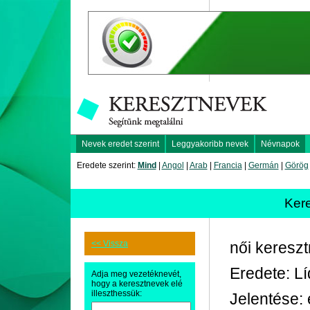
Nevek eredet szerint
Leggyakoribb nevek
Névnapok
Eredete szerint:
Mind
|
Angol
|
Arab
|
Francia
|
Germán
|
Görög
Kere
<< Vissza
női keresz
Eredete: Lí
Adja meg vezetéknevét,
hogy a keresztnevek elé
illeszthessük:
Jelentése: 