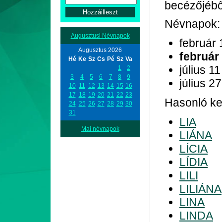
becézőjéből
Névnapok:
Augusztusi Névnapok
február 
Augusztus 2026
február
Hé
Ke
Sz
Cs
Pé
Sz
Va
július 11
1
2
3
4
5
6
7
8
9
július 27
10
11
12
13
14
15
16
17
18
19
20
21
22
23
Hasonló ke
24
25
26
27
28
29
30
31
LIA
Mai névnapok
LIÁNA
LÍCIA
LÍDIA
LILI
LILIÁNA
LINA
LINDA