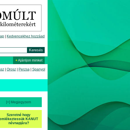
lap
|
Kedvencekhez hozzáad
+
Ajánljon minket
asz
|
Orosz
|
Perzsa
|
Spanyol
[+] Megjegyzem
Szeretné hogy
emlékeztessük KANUT
névnapjára?