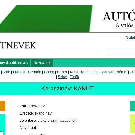
Nyitó
ggyakoribb nevek
Névnapok
|
Arab
|
Francia
|
Germán
|
Görög
|
Héber
|
Kelta
|
Kun
|
Latin
|
Magyar
|
Német
|
Ol
|
Szláv
|
Török
Keresztnév: KANUT
férfi keresztnév
Eredete: skandináv,
Jelentése: előkelő származású férfi
Névnapok: