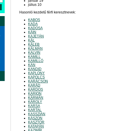
január 19
július 10
Hasonló kezdetű férfi keresztnevek:
KABOS
KADA
KADOSA
KÁIN
a
KAJETÁN
KÁL
KÁLEB
KÁLMÁN
6
KALVIN
3
KAMILL
KAMILLÓ
0
KÁN
KANDID
KAPLONY
KAPOLCS
KARÁCSON
KARÁD
KARDOS
KARION
KÁRMÁN
KÁROLY
KARSA
KARTAL
KASSZIÁN
KÁSZON
KASZTOR
KATAPÁN
KAZIMÍR