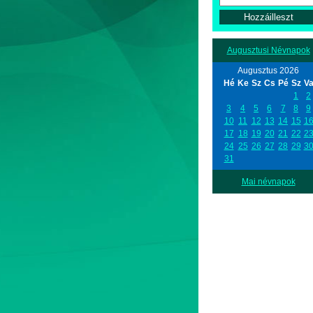
Augusztusi Névnapok
Augusztus 2026
Hé
Ke
Sz
Cs
Pé
Sz
V
1
2
3
4
5
6
7
8
9
10
11
12
13
14
15
1
17
18
19
20
21
22
2
24
25
26
27
28
29
3
31
Mai névnapok