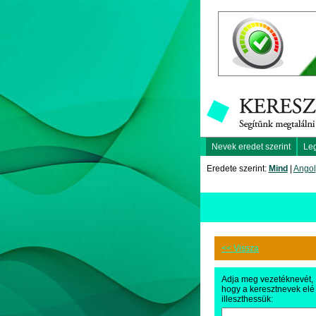
Nevek eredet szerint
Le
Eredete szerint:
Mind
|
Angol
<< Vissza
Adja meg vezetéknevét,
hogy a keresztnevek elé
illeszthessük: