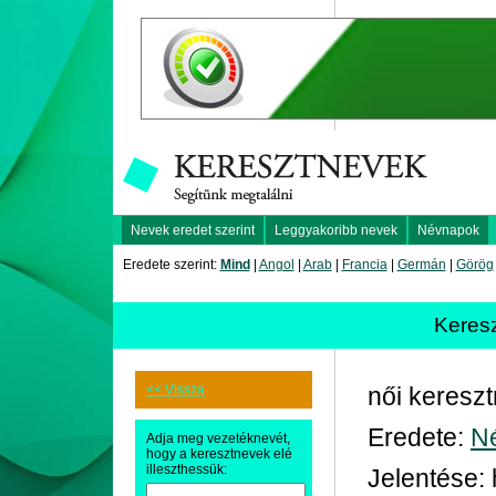
Nevek eredet szerint
Leggyakoribb nevek
Névnapok
Eredete szerint:
Mind
|
Angol
|
Arab
|
Francia
|
Germán
|
Görög
Keres
<< Vissza
női keresz
Eredete:
N
Adja meg vezetéknevét,
hogy a keresztnevek elé
illeszthessük:
Jelentése: 