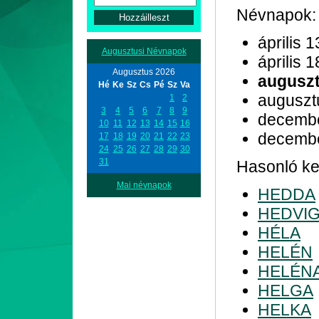
Névnapok:
április 1
Augusztusi Névnapok
április 1
Augusztus 2026
auguszt
Hé
Ke
Sz
Cs
Pé
Sz
Va
auguszt
1
2
3
4
5
6
7
8
9
decemb
10
11
12
13
14
15
16
decemb
17
18
19
20
21
22
23
24
25
26
27
28
29
30
31
Hasonló ke
Mai névnapok
HEDDA
HEDVI
HÉLA
HELÉN
HELÉN
HELGA
HELKA