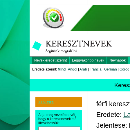
Nevek eredet szerint
Leggyakoribb nevek
Névnapok
Eredete szerint:
Mind
|
Angol
|
Arab
|
Francia
|
Germán
|
Görög
Keres
<< Vissza
férfi keres
Eredete:
La
Adja meg vezetéknevét,
hogy a keresztnevek elé
illeszthessük:
Jelentése: