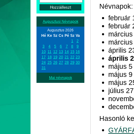
Névnapok:
február 
Augusztusi Névnapok
február 
Augusztus 2026
március
Hé
Ke
Sz
Cs
Pé
Sz
Va
március
1
2
3
4
5
6
7
8
9
április 2
10
11
12
13
14
15
16
április 
17
18
19
20
21
22
23
24
25
26
27
28
29
30
május 5
31
május 9
Mai névnapok
május 2
július 27
novemb
decemb
Hasonló kez
GYÁRF