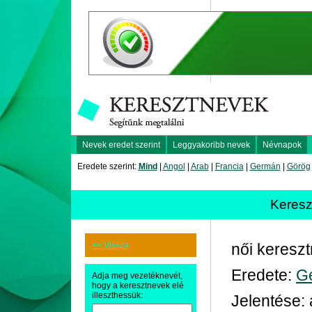
Nevek eredet szerint
Leggyakoribb nevek
Névnapok
Eredete szerint:
Mind
|
Angol
|
Arab
|
Francia
|
Germán
|
Görög
Keres
<< Vissza
női keresz
Eredete:
G
Adja meg vezetéknevét,
hogy a keresztnevek elé
illeszthessük:
Jelentése: