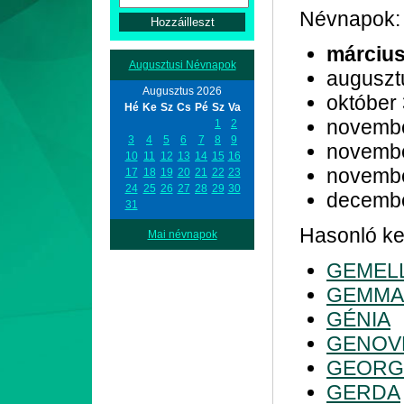
Névnapok:
március
Augusztusi Névnapok
auguszt
Augusztus 2026
október
Hé
Ke
Sz
Cs
Pé
Sz
Va
novemb
1
2
3
4
5
6
7
8
9
novemb
10
11
12
13
14
15
16
novemb
17
18
19
20
21
22
23
24
25
26
27
28
29
30
decemb
31
Hasonló ke
Mai névnapok
GEMEL
GEMMA
GÉNIA
GENOV
GEORG
GERDA