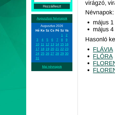
virágzó, vi
Névnapok:
Augusztusi Névnapok
május 1
Augusztus 2026
május 4
Hé
Ke
Sz
Cs
Pé
Sz
Va
1
2
Hasonló ke
3
4
5
6
7
8
9
10
11
12
13
14
15
16
FLÁVIA
17
18
19
20
21
22
23
24
25
26
27
28
29
30
FLÓRA
31
FLORE
Mai névnapok
FLORE