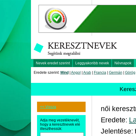
Nevek eredet szerint
Leggyakoribb nevek
Névnapok
Eredete szerint:
Mind
|
Angol
|
Arab
|
Francia
|
Germán
|
Görög
Keres
<< Vissza
női keresz
Eredete:
La
Adja meg vezetéknevét,
hogy a keresztnevek elé
illeszthessük:
Jelentése: 