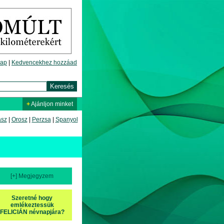
lap
|
Kedvencekhez hozzáad
+
Ajánljon minket
asz
|
Orosz
|
Perzsa
|
Spanyol
[+] Megjegyzem
Szeretné hogy
emlékeztessük
FELICIÁN névnapjára?