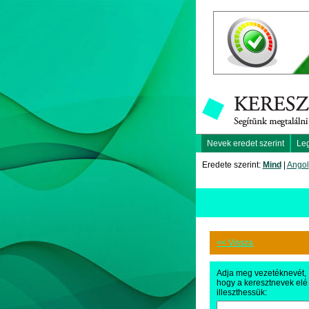
Nevek eredet szerint
Le
Eredete szerint:
Mind
|
Angol
<< Vissza
Adja meg vezetéknevét,
hogy a keresztnevek elé
illeszthessük: