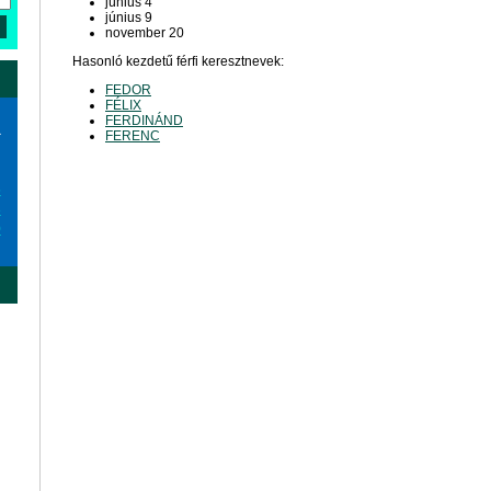
június 4
június 9
november 20
Hasonló kezdetű férfi keresztnevek:
FEDOR
FÉLIX
FERDINÁND
a
FERENC
6
3
0