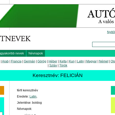
Nyitó
ggyakoribb nevek
Névnapok
|
Arab
|
Francia
|
Germán
|
Görög
|
Héber
|
Kelta
|
Kun
|
Latin
|
Magyar
|
Német
|
Ol
|
Szláv
|
Török
Keresztnév: FELICIÁN
férfi keresztnév
Eredete:
Latin
,
Jelentése: boldog
Névnapok: