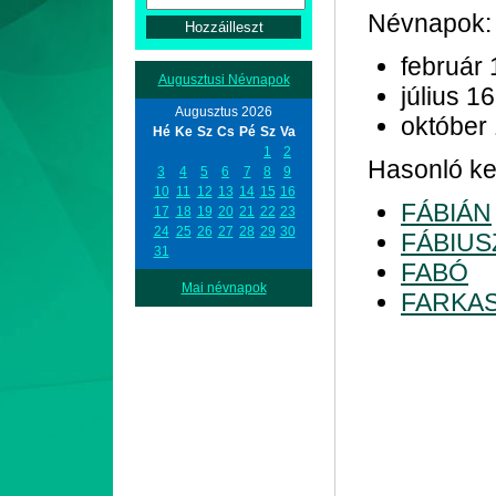
Névnapok:
február 
Augusztusi Névnapok
július 16
Augusztus 2026
október
Hé
Ke
Sz
Cs
Pé
Sz
Va
1
2
Hasonló kez
3
4
5
6
7
8
9
10
11
12
13
14
15
16
FÁBIÁN
17
18
19
20
21
22
23
24
25
26
27
28
29
30
FÁBIUS
31
FABÓ
Mai névnapok
FARKA