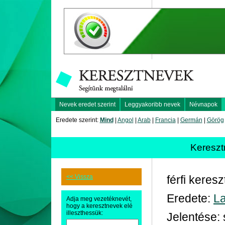
Nevek eredet szerint
Leggyakoribb nevek
Névnapok
Eredete szerint:
Mind
|
Angol
|
Arab
|
Francia
|
Germán
|
Görög
Keresz
<< Vissza
férfi keres
Eredete:
La
Adja meg vezetéknevét,
hogy a keresztnevek elé
illeszthessük:
Jelentése: