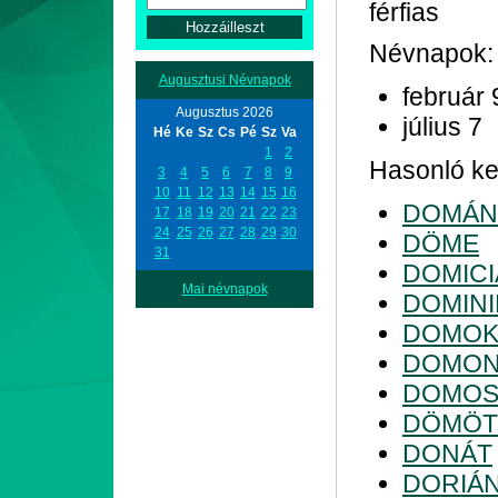
férfias
Névnapok:
Augusztusi Névnapok
február 
Augusztus 2026
július 7
Hé
Ke
Sz
Cs
Pé
Sz
Va
1
2
Hasonló kez
3
4
5
6
7
8
9
10
11
12
13
14
15
16
DOMÁN
17
18
19
20
21
22
23
24
25
26
27
28
29
30
DÖME
31
DOMIC
Mai névnapok
DOMINI
DOMOK
DOMON
DOMO
DÖMÖ
DONÁT
DORIÁ