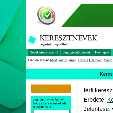
Nevek eredet szerint
Leggyakoribb nevek
Névnapok
Eredete szerint:
Mind
|
Angol
|
Arab
|
Francia
|
Germán
|
Görög
Keres
<< Vissza
férfi keres
Eredete:
Ke
Adja meg vezetéknevét,
hogy a keresztnevek elé
illeszthessük:
Jelentése: 