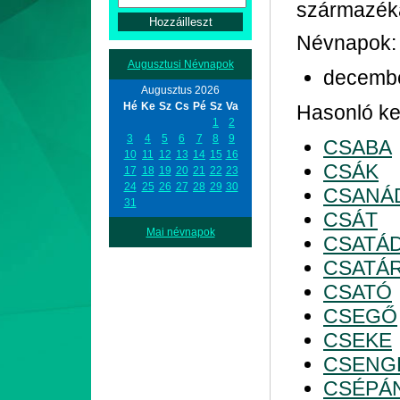
származék
Névnapok:
Augusztusi Névnapok
decemb
Augusztus 2026
Hé
Ke
Sz
Cs
Pé
Sz
Va
Hasonló kez
1
2
3
4
5
6
7
8
9
CSABA
10
11
12
13
14
15
16
CSÁK
17
18
19
20
21
22
23
24
25
26
27
28
29
30
CSANÁ
31
CSÁT
Mai névnapok
CSATÁ
CSATÁ
CSATÓ
CSEGŐ
CSEKE
CSENG
CSÉPÁ