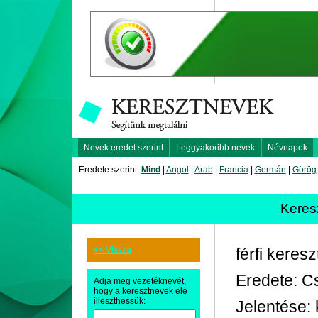
Nevek eredet szerint
Leggyakoribb nevek
Névnapok
Eredete szerint:
Mind
|
Angol
|
Arab
|
Francia
|
Germán
|
Görög
Keres
<< Vissza
férfi keres
Eredete: C
Adja meg vezetéknevét,
hogy a keresztnevek elé
illeszthessük:
Jelentése: 