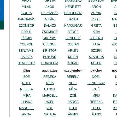
ÁRON
GRÉTA
BARNABÁS
ZSOMBOR
BA
6
MILÁN
ÁKOS
HENRIETT
ÁRON
Á
3
0
GRÉTA
BARNABÁS
BENDEGÚZ
ÁRMIN
G
BARNABÁS
MILÁN
HANGA
ZSOLT
MA
ZSOMBOR
BALÁZS
NAPSUGÁR
GRÉTA
E
ÁRMIN
ZSOMBOR
BENCE
KÍRA
JÁZMIN
MÁTYÁS
BENEDEK
BOTOND
LI
CSENGE
CSENGE
ZOLTÁN
KATA
ZS
BENJÁMIN
KRISTÓF
ÁRMIN
SZÓFIA
BALÁZS
BOTOND
MILÁN
SZANDRA
S
BENDEGÚZ
DOROTTYA
ÁRPÁD
PÉTER
H
július
augusztus
szeptember
október
no
ZOÉ
REBEKA
REBEKA
NOEL
NOEL
MÍRA
NOEL
BENDEGÚZ
REBEKA
HANGA
MÍRA
ZOÉ
MÍRA
MARCELL
ZOÉ
MÍRA
KA
LILIÁNA
NOEL
HANGA
REBEKA
R
MARCELL
ZOÉ
LOLA
LELLE
KA
ANNA
NATASA
ÁRMIN
ÁBRIS