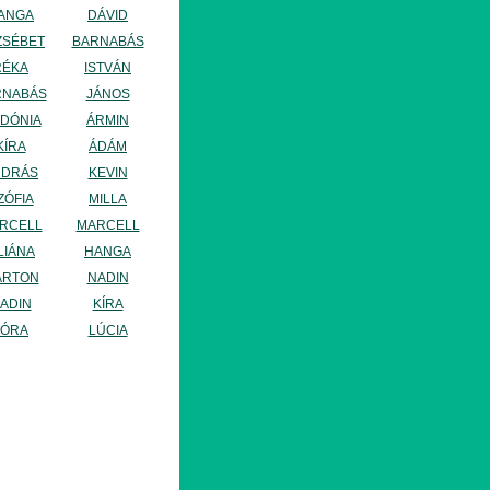
ANGA
DÁVID
ZSÉBET
BARNABÁS
RÉKA
ISTVÁN
RNABÁS
JÁNOS
IDÓNIA
ÁRMIN
KÍRA
ÁDÁM
NDRÁS
KEVIN
ZÓFIA
MILLA
RCELL
MARCELL
LIÁNA
HANGA
ÁRTON
NADIN
ADIN
KÍRA
ZÓRA
LÚCIA