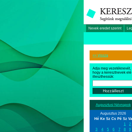
Nevek eredet szerint
Le
<< Vissza
Adja meg vezetéknevét,
hogy a keresztnevek elé
illeszthessük:
Augusztusi Névnapok
Augusztus 2026
Hé
Ke
Sz
Cs
Pé
Sz
V
1
2
3
4
5
6
7
8
9