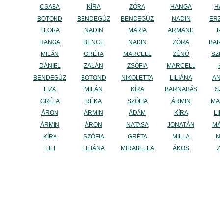
CSABA
KÍRA
ZÓRA
HANGA
H
BOTOND
BENDEGÚZ
BENDEGÚZ
NADIN
ER
FLÓRA
NADIN
MÁRIA
ARMAND
HANGA
BENCE
NADIN
ZÓRA
BA
MILÁN
GRÉTA
MARCELL
ZÉNÓ
SZ
DÁNIEL
ZALÁN
ZSÓFIA
MARCELL
BENDEGÚZ
BOTOND
NIKOLETTA
LILIÁNA
A
LIZA
MILÁN
KÍRA
BARNABÁS
S
GRÉTA
RÉKA
SZÓFIA
ÁRMIN
MA
ÁRON
ÁRMIN
ÁDÁM
KÍRA
LI
ÁRMIN
ÁRON
NATASA
JONATÁN
M
KÍRA
SZÓFIA
GRÉTA
MILLA
N
LILI
LILIÁNA
MIRABELLA
ÁKOS