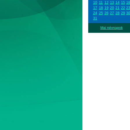
10
11
12
13
14
15
1
17
18
19
20
21
22
2
24
25
26
27
28
29
3
31
Mai névnapok