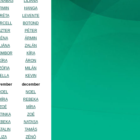
RNABÁS
LILIÁNA
RMIN
HANGA
RÉTA
LEVENTE
RCELL
BOTOND
SZTER
PÉTER
LÉNA
ÁRMIN
LIÁNA
ZALÁN
OMBOR
KÍRA
KÍRA
ÁRON
ZÓFIA
MILÁN
ELLA
KEVIN
vember
december
NOEL
NOEL
MÍRA
REBEKA
ZOÉ
MÍRA
TINKA
ZOÉ
EBEKA
NATASA
TALIN
TAMÁS
LIZA
ZÉNÓ