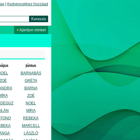
lap
|
Kedvencekhez hozzáad
+
Ajánljon minket
ájus
június
NOEL
BARNABÁS
ZOÉ
GRÉTA
ANDRA
BARNA
MÍRA
ZOÉ
NDEGÚZ
NOEL
ILÁN
MÍRA
OTOND
REBEKA
EBEKA
MARCELL
ANGA
LÁSZLÓ