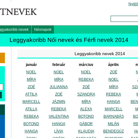
Nyitó
ggyakoribb nevek
Névnapok
Leggyakoribb Női nevek és Férfi nevek 2014
Leggyakoribb nevek 2014
január
február
március
április
m
NOEL
NOEL
NOEL
ZOÉ
MÍRA
MÍRA
REBEKA
NOEL
ZOÉ
JULIANNA
ZOÉ
MÍRA
SZ
ATTILA
ZOÉ
SZANDRA
REBEKA
MARCELL
JÁZMIN
MÍRA
HANGA
BE
ATILLA
REBEKA
ALEXA
MARCELL
M
REBEKA
VALENTINA
BOTOND
BARNABÁS
B
BOTOND
HANGA
GÁBOR
MILÁN
R
a
HANGA
LÍVIA
KLAUDIA
BENDEGÚZ
H